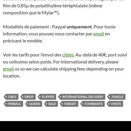
film de 0,85µ de polyéthylène téréphtalate (même
composition que le Mylar™).
Modalités de paiement : Paypal
uniquement
. Pour toute
information, vous pouvez nous contacter par
email
en
précisant le modèle.
Voir les tarifs pour l’envoi des
cibles
. Au-delà de 40€, port suivi
ou colissimo selon poids. For international delivery, please
email
us so we can calculate shipping fees depending on your
location.
CIBLE
DROP
FLIPPER
INTERNATIONAL DELIVERY
JUNGLE
PINBALL
QUEEN
SALE
TARGET
TOMBANTE
VENTE