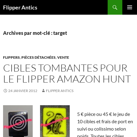
Aller
Recherche
Flipper Antics
au
MENU
contenu
PRINCI
Archives par mot-clé : target
FLIPPERS
,
PIÈCES DÉTACHÉES
,
VENTE
CIBLES TOMBANTES POUR
LE FLIPPER AMAZON HUNT
24 JANVIER 2012
FLIPPER ANTICS
5 € pièce ou 45 € le jeu de
10 cibles et frais de port en
suivi ou colissimo selon
poids. Toutes les cibles