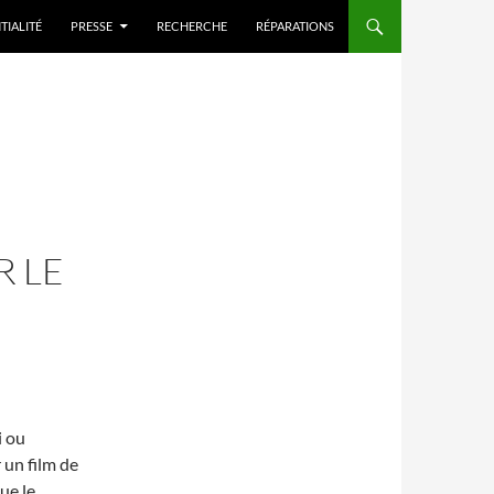
TIALITÉ
PRESSE
RECHERCHE
RÉPARATIONS
R LE
i ou
 un film de
ue le