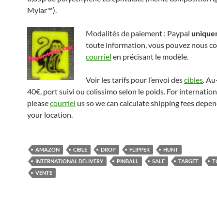
Mylar™).
Modalités de paiement : Paypal
unique
toute information, vous pouvez nous co
courriel
en précisant le modèle.
Voir les tarifs pour l’envoi des
cibles
. Au
40€, port suivi ou colissimo selon le poids. For internation
please
courriel
us so we can calculate shipping fees depe
your location.
AMAZON
CIBLE
DROP
FLIPPER
HUNT
INTERNATIONAL DELIVERY
PINBALL
SALE
TARGET
T
VENTE