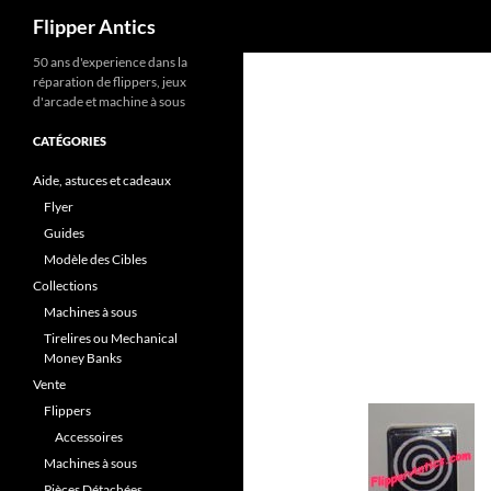
Recherche
Flipper Antics
Aller
50 ans d'experience dans la
réparation de flippers, jeux
au
d'arcade et machine à sous
contenu
CATÉGORIES
Aide, astuces et cadeaux
Flyer
Guides
Modèle des Cibles
Collections
Machines à sous
Tirelires ou Mechanical
Money Banks
Vente
Flippers
Accessoires
Machines à sous
Pièces Détachées