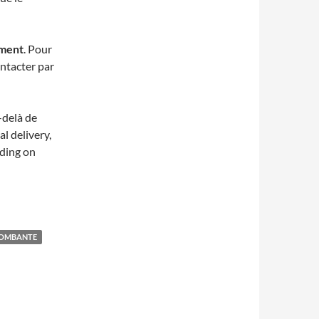
ment
. Pour
ntacter par
-delà de
al delivery,
nding on
OMBANTE