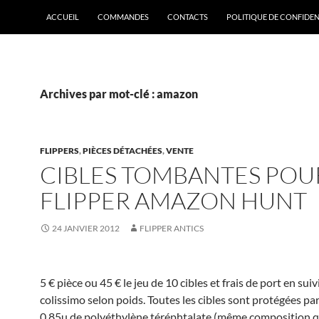
ACCUEIL
COMMANDES
CONTACTS
POLITIQUE DE CONFIDEN
Archives par mot-clé : amazon
FLIPPERS
,
PIÈCES DÉTACHÉES
,
VENTE
CIBLES TOMBANTES POU
FLIPPER AMAZON HUNT
24 JANVIER 2012
FLIPPER ANTICS
5 € pièce ou 45 € le jeu de 10 cibles et frais de port en suiv
colissimo selon poids. Toutes les cibles sont protégées par
0,85µ de polyéthylène téréphtalate (même composition q