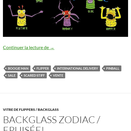
Scared Stiff : Le Boogie Man
Continuer la lecture de
→
BOOGIE MAN
FLIPPER
INTERNATIONAL DELIVERY
PINBALL
SALE
SCARED STIFF
VENTE
VITRE DE FLIPPERS / BACKGLASS
BACKGLASS ZODIAC /
EPUISÉE!