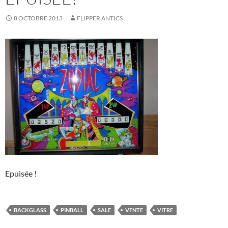
8 OCTOBRE 2013
FLIPPER ANTICS
Epuisée !
BACKGLASS
PINBALL
SALE
VENTE
VITRE