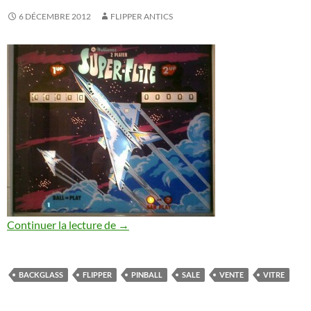
6 DÉCEMBRE 2012
FLIPPER ANTICS
Backglass Super-Flite
Continuer la lecture de
→
BACKGLASS
FLIPPER
PINBALL
SALE
VENTE
VITRE