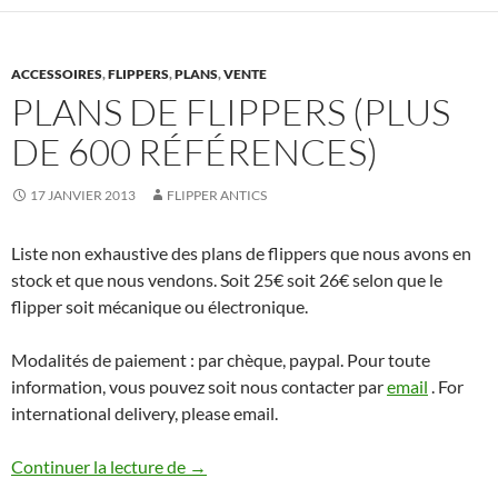
ACCESSOIRES
,
FLIPPERS
,
PLANS
,
VENTE
PLANS DE FLIPPERS (PLUS
DE 600 RÉFÉRENCES)
17 JANVIER 2013
FLIPPER ANTICS
Liste non exhaustive des plans de flippers que nous avons en
stock et que nous vendons. Soit 25€ soit 26€ selon que le
flipper soit mécanique ou électronique.
Modalités de paiement : par chèque, paypal. Pour toute
information, vous pouvez soit nous contacter par
email
. For
international delivery, please email.
Plans de Flippers (plus de 600 références
Continuer la lecture de
→