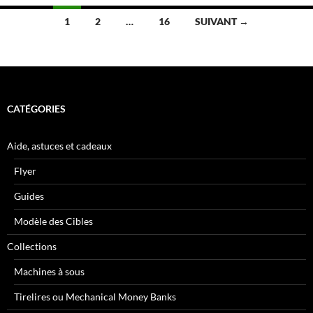
Navigation
1
2
…
16
SUIVANT →
des
articles
CATÉGORIES
Aide, astuces et cadeaux
Flyer
Guides
Modèle des Cibles
Collections
Machines à sous
Tirelires ou Mechanical Money Banks