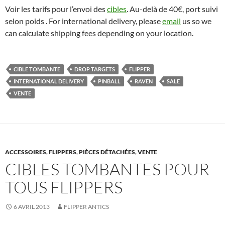
Voir les tarifs pour l’envoi des
cibles
. Au-delà de 40€, port suivi
selon poids . For international delivery, please
email
us so we
can calculate shipping fees depending on your location.
CIBLE TOMBANTE
DROP TARGETS
FLIPPER
INTERNATIONAL DELIVERY
PINBALL
RAVEN
SALE
VENTE
ACCESSOIRES
,
FLIPPERS
,
PIÈCES DÉTACHÉES
,
VENTE
CIBLES TOMBANTES POUR
TOUS FLIPPERS
6 AVRIL 2013
FLIPPER ANTICS