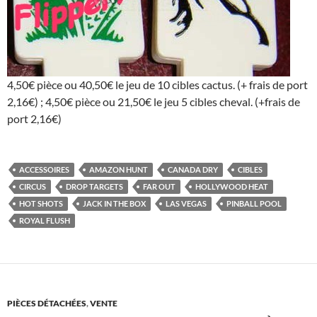
4,50€ pièce ou 40,50€ le jeu de 10 cibles cactus. (+ frais de port
2,16€) ; 4,50€ pièce ou 21,50€ le jeu 5 cibles cheval. (+frais de
port 2,16€)
ACCESSOIRES
AMAZON HUNT
CANADA DRY
CIBLES
CIRCUS
DROP TARGETS
FAR OUT
HOLLYWOOD HEAT
HOT SHOTS
JACK IN THE BOX
LAS VEGAS
PINBALL POOL
ROYAL FLUSH
PIÈCES DÉTACHÉES
,
VENTE