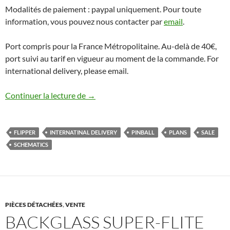
Modalités de paiement : paypal uniquement. Pour toute
information, vous pouvez nous contacter par
email
.
Port compris pour la France Métropolitaine. Au-delà de 40€,
port suivi au tarif en vigueur au moment de la commande. For
international delivery, please email.
Plans Pour Flippers Mécaniques
Continuer la lecture de
→
FLIPPER
INTERNATINAL DELIVERY
PINBALL
PLANS
SALE
SCHEMATICS
PIÈCES DÉTACHÉES
,
VENTE
BACKGLASS SUPER-FLITE