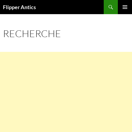
Aller
Recherche
Flipper Antics
au
MENU
contenu
PRINCI
RECHERCHE