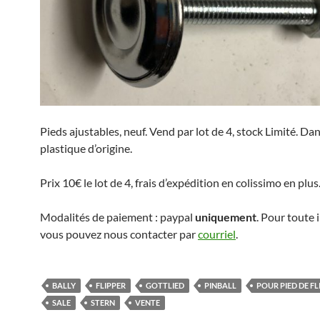
Pieds ajustables, neuf. Vend par lot de 4, stock Limité. Dan
plastique d’origine.
Prix 10€ le lot de 4, frais d’expédition en colissimo en plus
Modalités de paiement : paypal
uniquement
. Pour toute 
vous pouvez nous contacter par
courriel
.
BALLY
FLIPPER
GOTTLIED
PINBALL
POUR PIED DE FL
SALE
STERN
VENTE