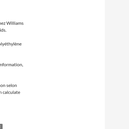
hez Williams
ids.
polyéthylène
information,
imon selon
n calculate
E