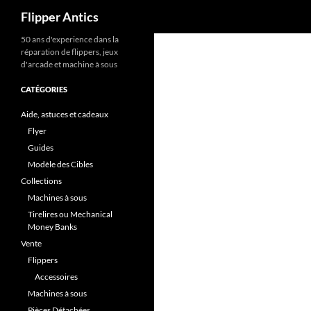
Recherche
Flipper Antics
Aller
50 ans d'experience dans la
réparation de flippers, jeux
au
d'arcade et machine à sous
contenu
CATÉGORIES
Aide, astuces et cadeaux
Flyer
Guides
Modèle des Cibles
Collections
Machines à sous
Tirelires ou Mechanical
Money Banks
Vente
Flippers
Accessoires
Machines à sous
Pièces Détachées