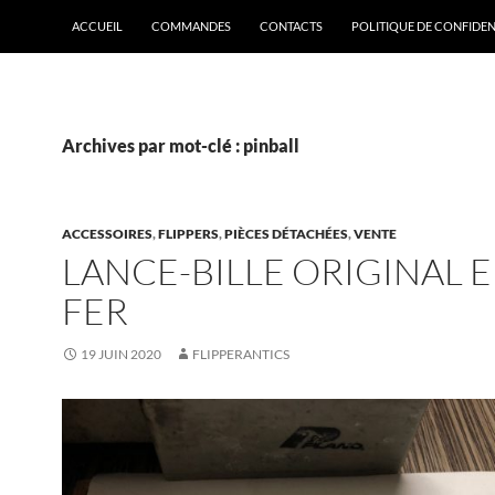
ACCUEIL
COMMANDES
CONTACTS
POLITIQUE DE CONFIDEN
Archives par mot-clé : pinball
ACCESSOIRES
,
FLIPPERS
,
PIÈCES DÉTACHÉES
,
VENTE
LANCE-BILLE ORIGINAL 
FER
19 JUIN 2020
FLIPPERANTICS