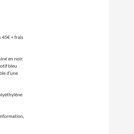
s 45€ + frais
siné en noir.
otif bleu
ble d’une
polyéthylène
information,