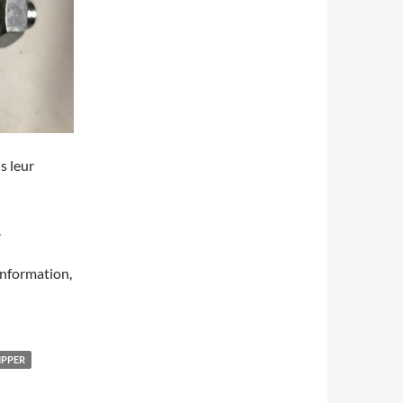
s leur
.
information,
IPPER