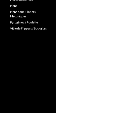
Plans
Plans pour Flippers
Mécaniques
Pyrogènes à Roulette
Vitre de Flippers / Backglass