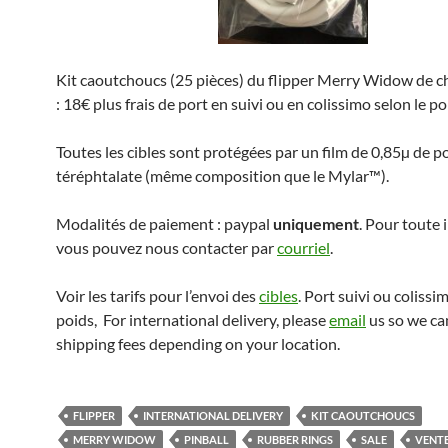
Kit caoutchoucs (25 pièces) du flipper Merry Widow de c
: 18€ plus frais de port en suivi ou en colissimo selon le po
Toutes les cibles sont protégées par un film de 0,85µ de 
téréphtalate (même composition que le Mylar™).
Modalités de paiement : paypal
uniquement
. Pour toute 
vous pouvez nous contacter par
courriel
.
Voir les tarifs pour l’envoi des
cibles
. Port suivi ou coliss
poids, For international delivery, please
email
us so we ca
shipping fees depending on your location.
FLIPPER
INTERNATIONAL DELIVERY
KIT CAOUTCHOUCS
MERRY WIDOW
PINBALL
RUBBER RINGS
SALE
VENT