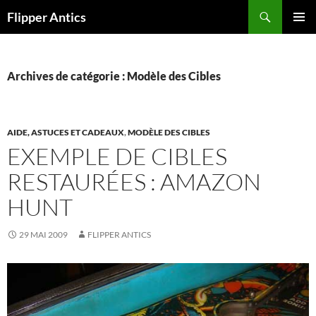
Aller
Recherche
Flipper Antics
au
MENU
contenu
PRINCI
Archives de catégorie : Modèle des Cibles
AIDE, ASTUCES ET CADEAUX
,
MODÈLE DES CIBLES
EXEMPLE DE CIBLES
RESTAURÉES : AMAZON
HUNT
29 MAI 2009
FLIPPER ANTICS