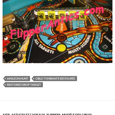
AMAZON HUNT
CIBLE TOMBANTE RESTAURÉE
RESTORED DROP TARGET
AIDE, ASTUCES ET CADEAUX
,
FLIPPERS
,
MODÈLE DES CIBLES