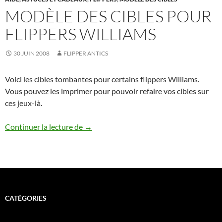
MODÈLE DES CIBLES POUR
FLIPPERS WILLIAMS
30 JUIN 2008
FLIPPER ANTICS
Voici les cibles tombantes pour certains flippers Williams.
Vous pouvez les imprimer pour pouvoir refaire vos cibles sur
ces jeux-là.
Modèle des Cibles pour Flippers William
Continuer la lecture de
→
CATÉGORIES