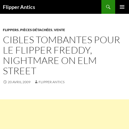
Aller
Recherche
Flipper Antics
au
MENU
contenu
PRINCI
FLIPPERS
,
PIÈCES DÉTACHÉES
,
VENTE
CIBLES TOMBANTES POUR
LE FLIPPER FREDDY,
NIGHTMARE ON ELM
STREET
20 AVRIL 2009
FLIPPER ANTICS