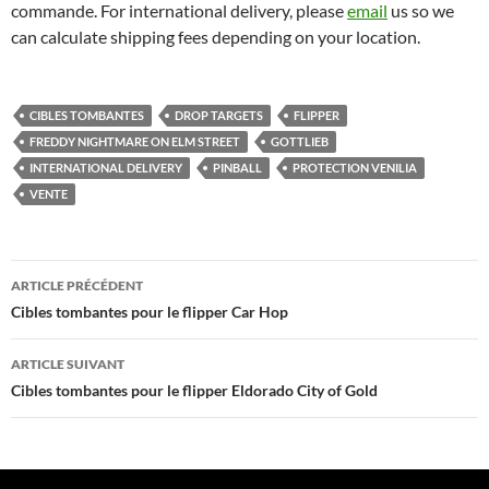
commande. For international delivery, please
email
us so we
can calculate shipping fees depending on your location.
CIBLES TOMBANTES
DROP TARGETS
FLIPPER
FREDDY NIGHTMARE ON ELM STREET
GOTTLIEB
INTERNATIONAL DELIVERY
PINBALL
PROTECTION VENILIA
VENTE
Navigation
ARTICLE PRÉCÉDENT
des
Cibles tombantes pour le flipper Car Hop
articles
ARTICLE SUIVANT
Cibles tombantes pour le flipper Eldorado City of Gold