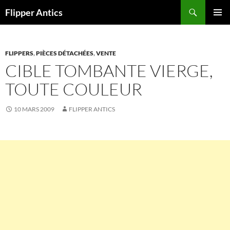
Aller
Recherche
Flipper Antics
au
MENU
contenu
PRINCI
FLIPPERS
,
PIÈCES DÉTACHÉES
,
VENTE
CIBLE TOMBANTE VIERGE,
TOUTE COULEUR
10 MARS 2009
FLIPPER ANTICS