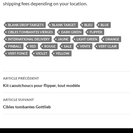
shipping fees depending on your location.
BLANK DROP TARGETS
BLANK TARGET
BLEU
BLUE
CIBLES TOMBANTES VIERGES
DARK GREEN
FLIPPER
INTERNATIONAL DELIVERY
JAUNE
LIGHT GREEN
ORANGE
PINBALL
RED
ROUGE
SALE
VENTE
VERT CLAIR
VERT FONCÉ
VIOLET
YELLOW
Navigation
ARTICLE PRÉCÉDENT
des
Kit caoutchoucs pour flipper, tout modèle
articles
ARTICLE SUIVANT
Cibles tombantes Gottlieb