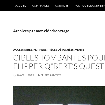
ACCUEIL
COMMANDES
CONTACTS
POLITIQUE DE CONFIDEN
Archives par mot-clé : drop targe
ACCESSOIRES
,
FLIPPERS
,
PIÈCES DÉTACHÉES
,
VENTE
CIBLES TOMBANTES POU
FLIPPER Q*BERT’S QUEST
8 AVRIL 2015
FLIPPERANTICS