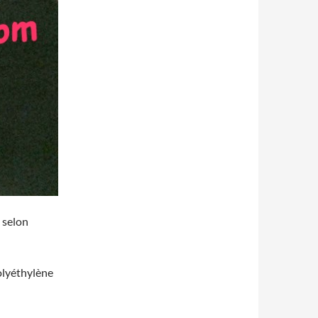
i selon
polyéthylène