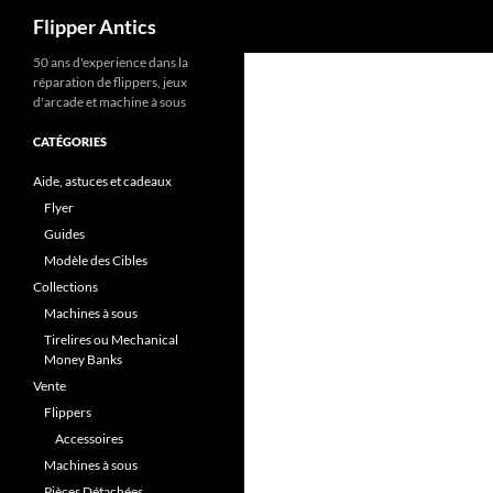
Recherche
Flipper Antics
Aller
50 ans d'experience dans la
réparation de flippers, jeux
au
d'arcade et machine à sous
contenu
CATÉGORIES
Aide, astuces et cadeaux
Flyer
Guides
Modèle des Cibles
Collections
Machines à sous
Tirelires ou Mechanical
Money Banks
Vente
Flippers
Accessoires
Machines à sous
Pièces Détachées