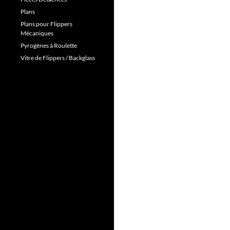
Plans
Plans pour Flippers
Mécaniques
Pyrogènes à Roulette
Vitre de Flippers / Backglass