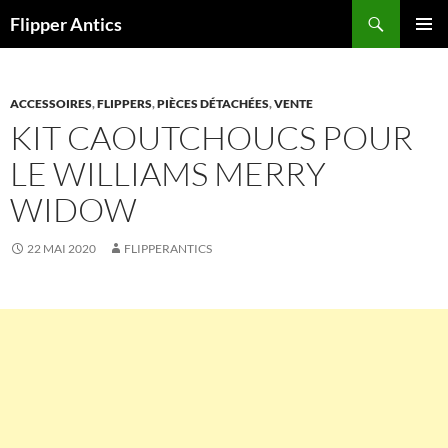
Aller
Recherche
Flipper Antics
au
MENU
contenu
PRINCI
ACCESSOIRES
,
FLIPPERS
,
PIÈCES DÉTACHÉES
,
VENTE
KIT CAOUTCHOUCS POUR
LE WILLIAMS MERRY
WIDOW
22 MAI 2020
FLIPPERANTICS