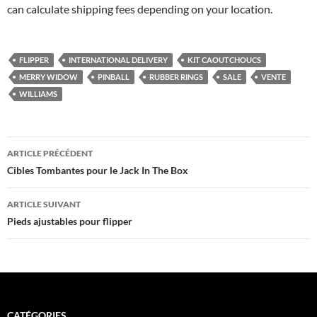
can calculate shipping fees depending on your location.
FLIPPER
INTERNATIONAL DELIVERY
KIT CAOUTCHOUCS
MERRY WIDOW
PINBALL
RUBBER RINGS
SALE
VENTE
WILLIAMS
Navigation
ARTICLE PRÉCÉDENT
des
Cibles Tombantes pour le Jack In The Box
articles
ARTICLE SUIVANT
Pieds ajustables pour flipper
CATÉGORIES