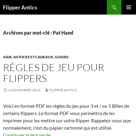
Aller
Recherche
Flipper Antics
au
MENU
contenu
PRINCI
Archives par mot-clé : Pat Hand
AIDE, ASTUCES ET CADEAUX
,
GUIDES
RÈGLES DE JEU POUR
FLIPPERS
2 NOVEMBRE 2011
FLIPPER ANTICS
Voici en format PDF les règles du jeu pour 3 et / ou 5 Billes de
certains flippers. Le format PDF vous permettra de les
imprimer pour les mettre sur votre flipper. Rappelez-vous que
normalement, c’est du papier cartonné qui est utilisé.
Règles de jeu pour flippers
Continuer la lecture de
→