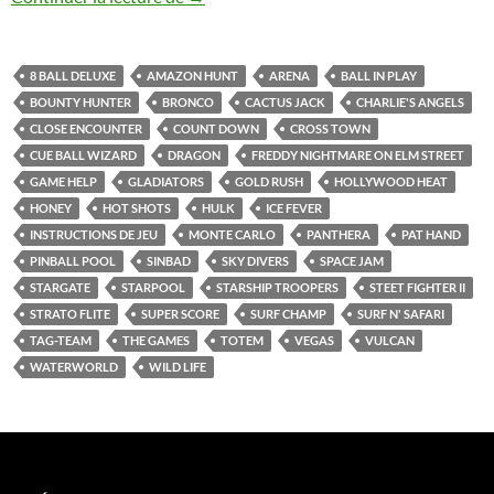
8 BALL DELUXE
AMAZON HUNT
ARENA
BALL IN PLAY
BOUNTY HUNTER
BRONCO
CACTUS JACK
CHARLIE'S ANGELS
CLOSE ENCOUNTER
COUNT DOWN
CROSS TOWN
CUE BALL WIZARD
DRAGON
FREDDY NIGHTMARE ON ELM STREET
GAME HELP
GLADIATORS
GOLD RUSH
HOLLYWOOD HEAT
HONEY
HOT SHOTS
HULK
ICE FEVER
INSTRUCTIONS DE JEU
MONTE CARLO
PANTHERA
PAT HAND
PINBALL POOL
SINBAD
SKY DIVERS
SPACE JAM
STARGATE
STARPOOL
STARSHIP TROOPERS
STEET FIGHTER II
STRATO FLITE
SUPER SCORE
SURF CHAMP
SURF N' SAFARI
TAG-TEAM
THE GAMES
TOTEM
VEGAS
VULCAN
WATERWORLD
WILD LIFE