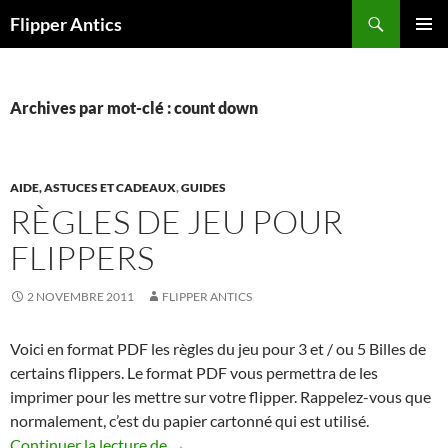
Aller
Recherche
Flipper Antics
au
MENU
contenu
PRINCI
Archives par mot-clé : count down
AIDE, ASTUCES ET CADEAUX
,
GUIDES
RÈGLES DE JEU POUR
FLIPPERS
2 NOVEMBRE 2011
FLIPPER ANTICS
Voici en format PDF les règles du jeu pour 3 et / ou 5 Billes de
certains flippers. Le format PDF vous permettra de les
imprimer pour les mettre sur votre flipper. Rappelez-vous que
normalement, c’est du papier cartonné qui est utilisé.
Règles de jeu pour flippers
Continuer la lecture de
→