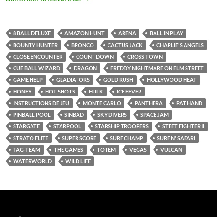
8 BALL DELUXE
AMAZON HUNT
ARENA
BALL IN PLAY
BOUNTY HUNTER
BRONCO
CACTUS JACK
CHARLIE'S ANGELS
CLOSE ENCOUNTER
COUNT DOWN
CROSS TOWN
CUE BALL WIZARD
DRAGON
FREDDY NIGHTMARE ON ELM STREET
GAME HELP
GLADIATORS
GOLD RUSH
HOLLYWOOD HEAT
HONEY
HOT SHOTS
HULK
ICE FEVER
INSTRUCTIONS DE JEU
MONTE CARLO
PANTHERA
PAT HAND
PINBALL POOL
SINBAD
SKY DIVERS
SPACE JAM
STARGATE
STARPOOL
STARSHIP TROOPERS
STEET FIGHTER II
STRATO FLITE
SUPER SCORE
SURF CHAMP
SURF N' SAFARI
TAG-TEAM
THE GAMES
TOTEM
VEGAS
VULCAN
WATERWORLD
WILD LIFE