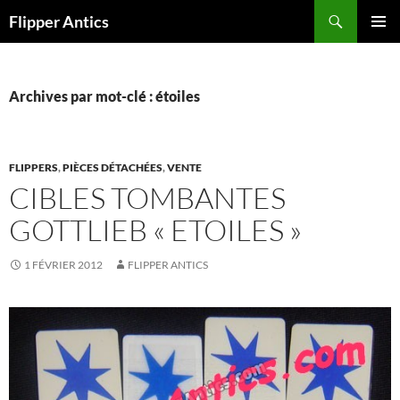
Aller
Recherche
Flipper Antics
au
MENU
contenu
PRINCI
Archives par mot-clé : étoiles
FLIPPERS
,
PIÈCES DÉTACHÉES
,
VENTE
CIBLES TOMBANTES
GOTTLIEB « ETOILES »
1 FÉVRIER 2012
FLIPPER ANTICS