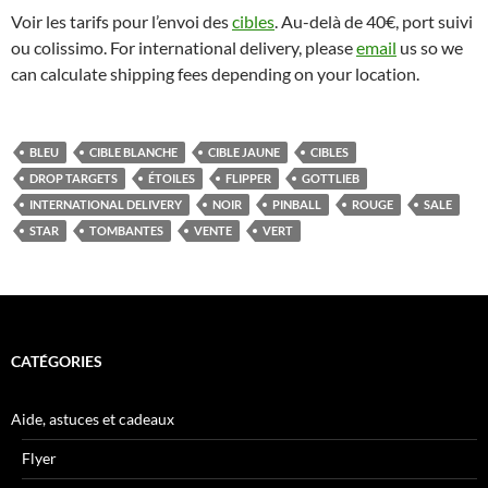
Voir les tarifs pour l’envoi des
cibles
. Au-delà de 40€, port suivi
ou colissimo. For international delivery, please
email
us so we
can calculate shipping fees depending on your location.
BLEU
CIBLE BLANCHE
CIBLE JAUNE
CIBLES
DROP TARGETS
ÉTOILES
FLIPPER
GOTTLIEB
INTERNATIONAL DELIVERY
NOIR
PINBALL
ROUGE
SALE
STAR
TOMBANTES
VENTE
VERT
CATÉGORIES
Aide, astuces et cadeaux
Flyer