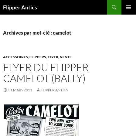
Aller
Recherche
Flipper Antics
au
MENU
contenu
PRINCI
Archives par mot-clé : camelot
ACCESSOIRES
,
FLIPPERS
,
FLYER
,
VENTE
FLYER DU FLIPPER
CAMELOT (BALLY)
31 MARS 2011
FLIPPER ANTICS