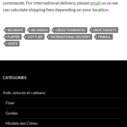
commande. For international delivery, please
email
us so we
can calculate shipping fees depending on your location.
BIG BRAVE
BIG INDIAN
CIBLES TOMBANTES
DROP TARGETS
FLIPPER
GOTTLIEB
INTERNATIONAL DELIVERY
PINBALL
VENTE
CATÉGORIES
Aide, astuces et cadeaux
Flyer
Guides
Modèle des Cibles