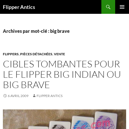
Aller
Recherche
Flipper Antics
au
MENU
contenu
PRINCI
Archives par mot-clé : big brave
FLIPPERS
,
PIÈCES DÉTACHÉES
,
VENTE
CIBLES TOMBANTES POUR
LE FLIPPER BIG INDIAN OU
BIG BRAVE
6 AVRIL 2009
FLIPPER ANTICS