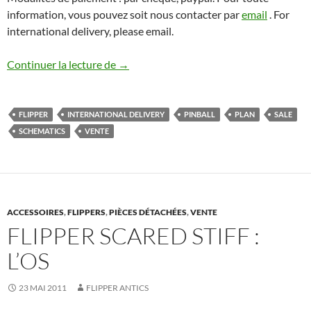
information, vous pouvez soit nous contacter par
email
. For
international delivery, please email.
Plans de Flippers (plus de 600 références
Continuer la lecture de
→
FLIPPER
INTERNATIONAL DELIVERY
PINBALL
PLAN
SALE
SCHEMATICS
VENTE
ACCESSOIRES
,
FLIPPERS
,
PIÈCES DÉTACHÉES
,
VENTE
FLIPPER SCARED STIFF :
L’OS
23 MAI 2011
FLIPPER ANTICS