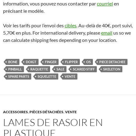
information, vous pouvez nous contacter par
courriel
en
précisant le modèle.
Voir les tarifs pour l’envoi des
cibles
. Au-delà de 40€, port suivi,
5,70€ en plus. For international delivery, please
email
us so we
can calculate shipping fees depending on your location.
BONE
DOIGT
FINGER
FLIPPER
OS
PIECE DETACHEE
PINBALL
RAQUETTE
SALE
SCARED STIFF
SKELETON
SPARE PARTS
SQUELETTE
VENTE
ACCESSOIRES
,
PIÈCES DÉTACHÉES
,
VENTE
LAMES DE RASOIR EN
PLASTIQUE