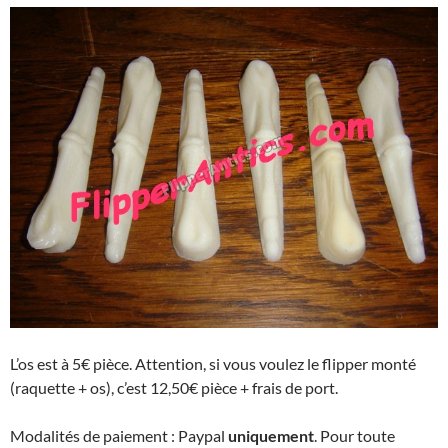
L’os est à 5€ pièce. Attention, si vous voulez le flipper monté
(raquette + os), c’est 12,50€ pièce + frais de port.
Modalités de paiement : Paypal
uniquement
. Pour toute