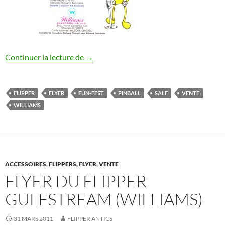
Flyer du flipper Fun-Fest (Williams)
Continuer la lecture de
→
FLIPPER
FLYER
FUN-FEST
PINBALL
SALE
VENTE
WILLIAMS
ACCESSOIRES
,
FLIPPERS
,
FLYER
,
VENTE
FLYER DU FLIPPER
GULFSTREAM (WILLIAMS)
31 MARS 2011
FLIPPER ANTICS