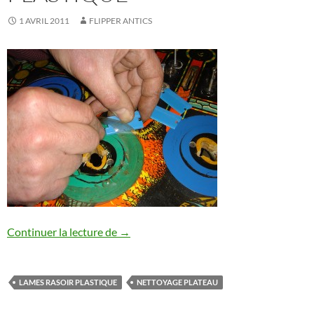
1 AVRIL 2011
FLIPPER ANTICS
Lames de rasoir en plastique
Continuer la lecture de
→
LAMES RASOIR PLASTIQUE
NETTOYAGE PLATEAU