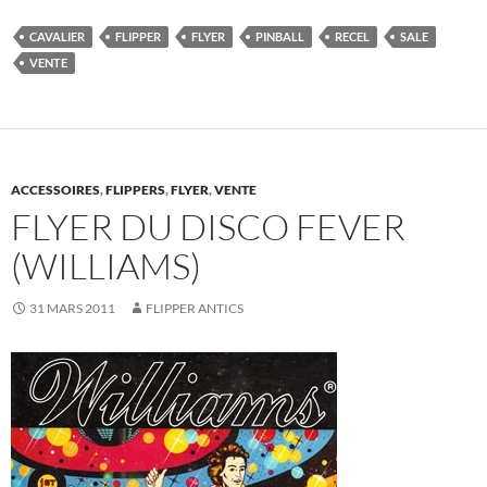
CAVALIER
FLIPPER
FLYER
PINBALL
RECEL
SALE
VENTE
ACCESSOIRES
,
FLIPPERS
,
FLYER
,
VENTE
FLYER DU DISCO FEVER
(WILLIAMS)
31 MARS 2011
FLIPPER ANTICS