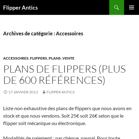
Aller
Recherche
Flipper Antics
au
MENU
contenu
PRINCI
Archives de catégorie : Accessoires
ACCESSOIRES
,
FLIPPERS
,
PLANS
,
VENTE
PLANS DE FLIPPERS (PLUS
DE 600 RÉFÉRENCES)
17 JANVIER 2013
FLIPPER ANTICS
Liste non exhaustive des plans de flippers que nous avons en
stock et que nous vendons. Soit 25€ soit 26€ selon que le
flipper soit mécanique ou électronique.
Modalités de paiement : par chèque, paypal. Pour toute