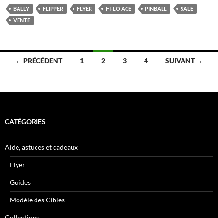
BALLY
FLIPPER
FLYER
HI-LO ACE
PINBALL
SALE
VENTE
Navigation
← PRÉCÉDENT
1
2
3
4
SUIVANT →
des
articles
CATÉGORIES
Aide, astuces et cadeaux
Flyer
Guides
Modèle des Cibles
Collections