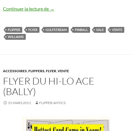
Flyer du flipper Gulfstream (Williams)
Continuer la lecture de
→
FLIPPER
FLYER
GULFSTREAM
PINBALL
SALE
VENTE
WILLIAMS
ACCESSOIRES
,
FLIPPERS
,
FLYER
,
VENTE
FLYER DU HI-LO ACE
(BALLY)
31 MARS 2011
FLIPPER ANTICS