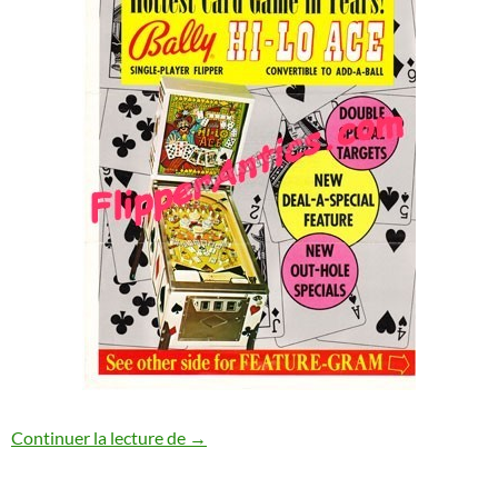
Flyer du Hi-Lo Ace (Bally)
Continuer la lecture de
→