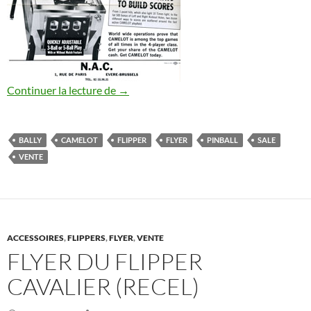
Flyer du Flipper Camelot (Bally)
Continuer la lecture de
→
BALLY
CAMELOT
FLIPPER
FLYER
PINBALL
SALE
VENTE
ACCESSOIRES
,
FLIPPERS
,
FLYER
,
VENTE
FLYER DU FLIPPER
CAVALIER (RECEL)