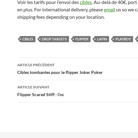
Voir les tarifs pour l’envoi des
cibles
. Au-delà de 40€, port 
en plus. For international delivery, please
email
us so we c
shipping fees depending on your location.
CIBLES
DROP TARGETS
FLIPPER
LAPIN
PLAYBOY
Navigation
ARTICLE PRÉCÉDENT
des
Cibles tombantes pour le flipper Joker Poker
articles
ARTICLE SUIVANT
Flipper Scared Stiff : l’os