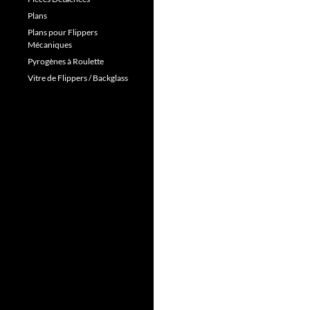
Plans
Plans pour Flippers
Mécaniques
Pyrogènes à Roulette
Vitre de Flippers / Backglass