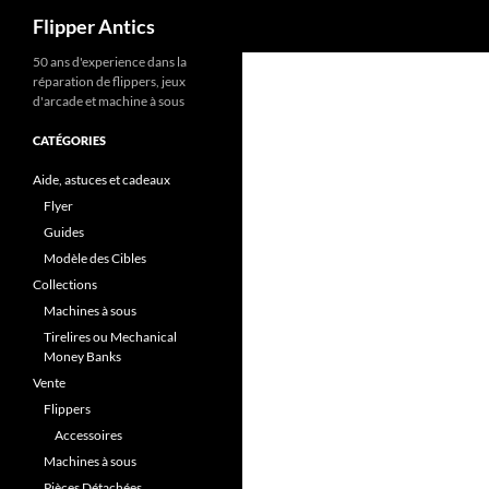
Recherche
Flipper Antics
Aller
50 ans d'experience dans la
réparation de flippers, jeux
au
d'arcade et machine à sous
contenu
CATÉGORIES
Aide, astuces et cadeaux
Flyer
Guides
Modèle des Cibles
Collections
Machines à sous
Tirelires ou Mechanical
Money Banks
Vente
Flippers
Accessoires
Machines à sous
Pièces Détachées