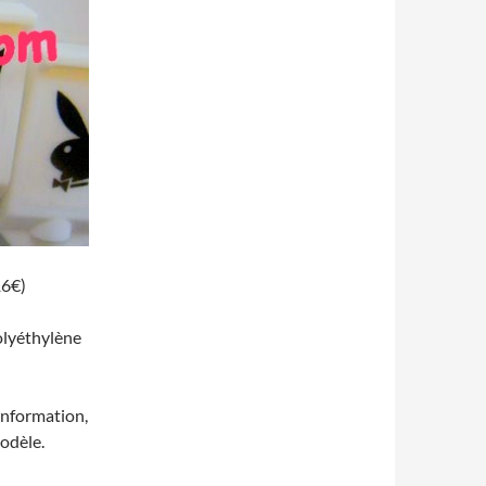
16€)
polyéthylène
information,
odèle.