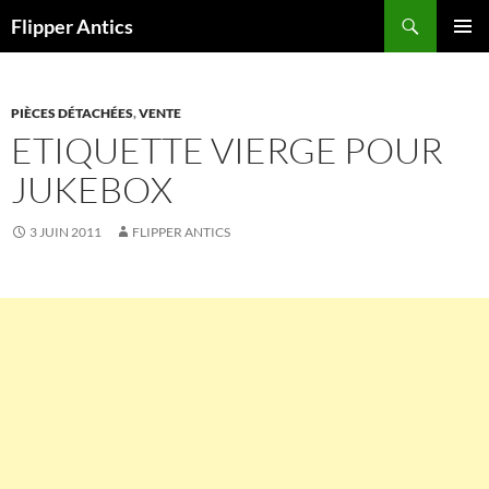
Aller
Recherche
Flipper Antics
au
MENU
contenu
PRINCI
PIÈCES DÉTACHÉES
,
VENTE
ETIQUETTE VIERGE POUR
JUKEBOX
3 JUIN 2011
FLIPPER ANTICS