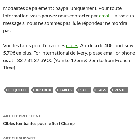
Modalités de paiement : paypal uniquement. Pour toute
information, vous pouvez nous contacter par
email
; laissez un
message si nous ne sommes pas là, le répondeur ne mordra
pas.
Voir les tarifs pour l’envoi des
cibles
. Au-delà de 40€, port suivi,
5,70€ en plus. For international delivery, please email or phone
us at +33 7 81 37 39 00 (9am to 12pm & 2pm to 6pm French
Time).
ÉTIQUETTE
JUKEBOX
LABELS
SALE
TAGS
VENTE
Navigation
ARTICLE PRÉCÉDENT
des
Cibles tombantes pour le Surf Champ
articles
ARTICLE SUIVANT