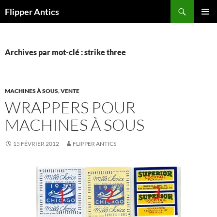
Aller
Recherche
Flipper Antics
au
MENU
contenu
PRINCI
Archives par mot-clé : strike three
MACHINES À SOUS
,
VENTE
WRAPPERS POUR
MACHINES À SOUS
15 FÉVRIER 2012
FLIPPER ANTICS