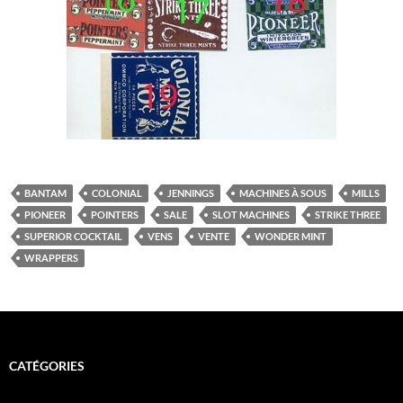
BANTAM
COLONIAL
JENNINGS
MACHINES À SOUS
MILLS
PIONEER
POINTERS
SALE
SLOT MACHINES
STRIKE THREE
SUPERIOR COCKTAIL
VENS
VENTE
WONDER MINT
WRAPPERS
CATÉGORIES