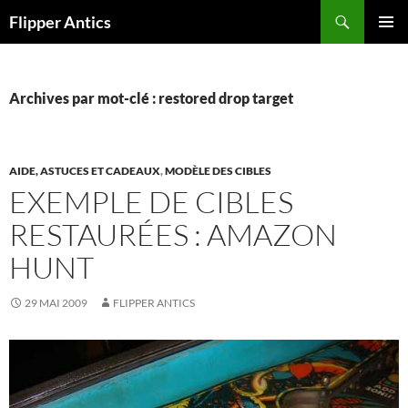
Aller
Recherche
Flipper Antics
au
MENU
contenu
PRINCI
Archives par mot-clé : restored drop target
AIDE, ASTUCES ET CADEAUX
,
MODÈLE DES CIBLES
EXEMPLE DE CIBLES
RESTAURÉES : AMAZON
HUNT
29 MAI 2009
FLIPPER ANTICS