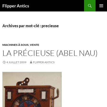
Aller
Recherche
Flipper Antics
au
MENU
contenu
PRINCI
Archives par mot-clé : precieuse
MACHINES À SOUS
,
VENTE
LA PRÉCIEUSE (ABEL NAU)
4 JUILLET 2009
FLIPPER ANTICS