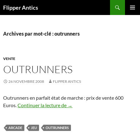
Aller
Recherche
Flipper Antics
au
MENU
contenu
PRINCI
Archives par mot-clé : outrunners
VENTE
OUTRUNNERS
26 NOVEMBRE 2008
FLIPPER ANTICS
Outrunners en parfait état de marche : prix de vente 600
Outrunners
Euros.
Continuer la lecture de
→
ARCADE
JEU
OUTRUNNERS