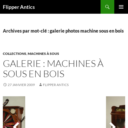
Aller
Recherche
Flipper Antics
au
MENU
contenu
PRINCI
Archives par mot-clé : galerie photos machine sous en bois
COLLECTIONS
,
MACHINES À SOUS
GALERIE : MACHINES À
SOUS EN BOIS
27 JANVIER 2009
FLIPPER ANTICS