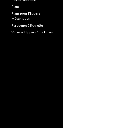
Plans
Plans pour Flippers
Mécaniques
Pyrogènes à Roulette
Vitre de Flippers / Backglass