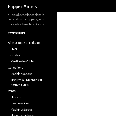
Recherche
Flipper Antics
Aller
50 ans d'experience dans la
réparation de flippers, jeux
au
d'arcade et machine à sous
contenu
CATÉGORIES
Aide, astuces et cadeaux
Flyer
Guides
Modèle des Cibles
Collections
Machines à sous
Tirelires ou Mechanical
Money Banks
Vente
Flippers
Accessoires
Machines à sous
Pièces Détachées