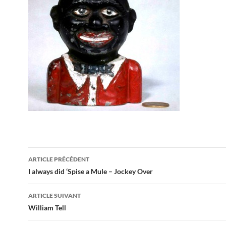
Navigation
ARTICLE PRÉCÉDENT
des
I always did ‘Spise a Mule – Jockey Over
articles
ARTICLE SUIVANT
William Tell