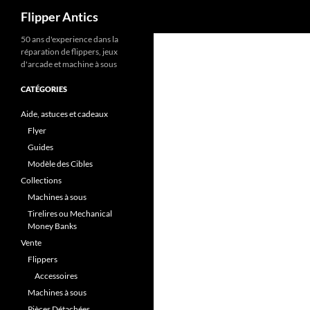
Recherche
Flipper Antics
Aller
50 ans d'experience dans la
réparation de flippers, jeux
au
d'arcade et machine à sous
contenu
CATÉGORIES
Aide, astuces et cadeaux
Flyer
Guides
Modèle des Cibles
Collections
Machines à sous
Tirelires ou Mechanical
Money Banks
Vente
Flippers
Accessoires
Machines à sous
Pièces Détachées