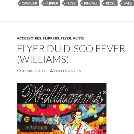
CAVALIER
FLIPPER
FLYER
PINBALL
RECEL
SALE
ACCESSOIRES
,
FLIPPERS
,
FLYER
,
VENTE
FLYER DU DISCO FEVER
(WILLIAMS)
31 MARS 2011
FLIPPER ANTICS