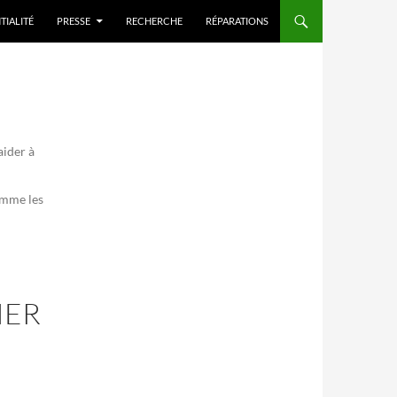
TIALITÉ
PRESSE
RECHERCHE
RÉPARATIONS
aider à
comme les
IER