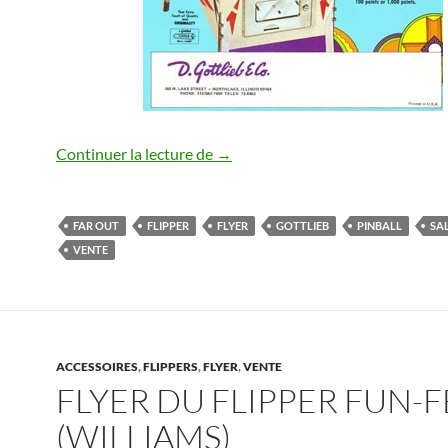
Flyer du flipper Far Out (Gottlieb)
Continuer la lecture de
→
FAR OUT
FLIPPER
FLYER
GOTTLIEB
PINBALL
SA
VENTE
ACCESSOIRES
,
FLIPPERS
,
FLYER
,
VENTE
FLYER DU FLIPPER FUN-F
(WILLIAMS)