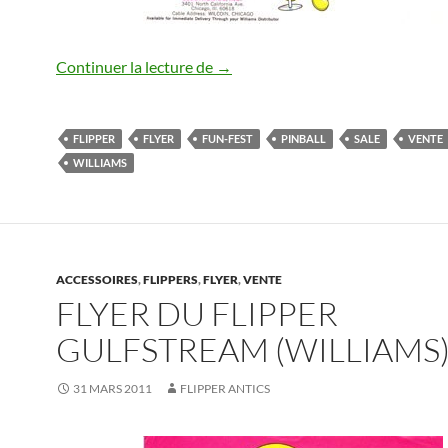
Flyer du flipper Fun-Fest (William
Continuer la lecture de
→
FLIPPER
FLYER
FUN-FEST
PINBALL
SALE
VENTE
WILLIAMS
ACCESSOIRES
,
FLIPPERS
,
FLYER
,
VENTE
FLYER DU FLIPPER
GULFSTREAM (WILLIAMS
31 MARS 2011
FLIPPER ANTICS