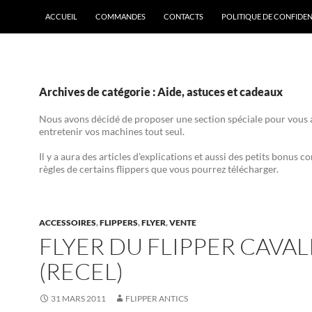
ACCUEIL
COMMANDES
CONTACTS
POLITIQUE DE CONFIDEN
Archives de catégorie : Aide, astuces et cadeaux
Nous avons décidé de proposer une section spéciale pour vous 
entretenir vos machines tout seul.
Il y a aura des articles d’explications et aussi des petits bonus 
règles de certains flippers que vous pourrez télécharger.
ACCESSOIRES
,
FLIPPERS
,
FLYER
,
VENTE
FLYER DU FLIPPER CAVAL
(RECEL)
31 MARS 2011
FLIPPER ANTICS