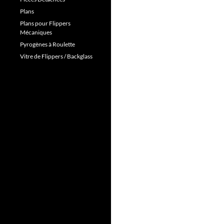
Plans
Plans pour Flippers
Mécaniques
Pyrogènes à Roulette
Vitre de Flippers / Backglass