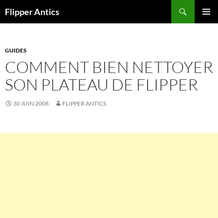
Aller
Recherche
Flipper Antics
au
MENU
contenu
PRINCI
GUIDES
COMMENT BIEN NETTOYER
SON PLATEAU DE FLIPPER
30 JUIN 2008
FLIPPER ANTICS