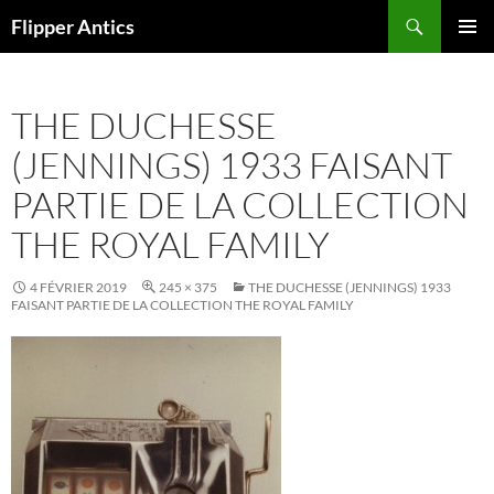
Aller
Recherche
Flipper Antics
au
MENU
contenu
PRINCI
THE DUCHESSE
(JENNINGS) 1933 FAISANT
PARTIE DE LA COLLECTION
THE ROYAL FAMILY
4 FÉVRIER 2019
245 × 375
THE DUCHESSE (JENNINGS) 1933
FAISANT PARTIE DE LA COLLECTION THE ROYAL FAMILY