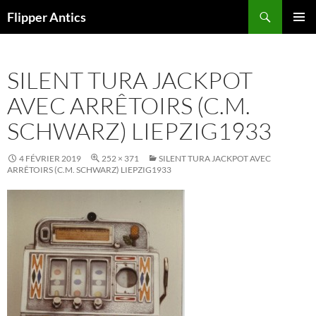
Aller
Recherche
Flipper Antics
au
MENU
contenu
PRINCI
SILENT TURA JACKPOT
AVEC ARRÊTOIRS (C.M.
SCHWARZ) LIEPZIG1933
4 FÉVRIER 2019
252 × 371
SILENT TURA JACKPOT AVEC
ARRÊTOIRS (C.M. SCHWARZ) LIEPZIG1933