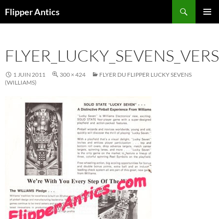
Aller
Recherche
Flipper Antics
au
MENU
contenu
PRINCI
FLYER_LUCKY_SEVENS_VER
1 JUIN 2011
300 × 424
FLYER DU FLIPPER LUCKY SEVENS
(WILLIAMS)