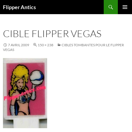
Aller
Recherche
Flipper Antics
au
MENU
contenu
PRINCI
CIBLE FLIPPER VEGAS
7 AVRIL 2009
150 × 238
CIBLES TOMBANTES POUR LE FLIPPER
VEGAS