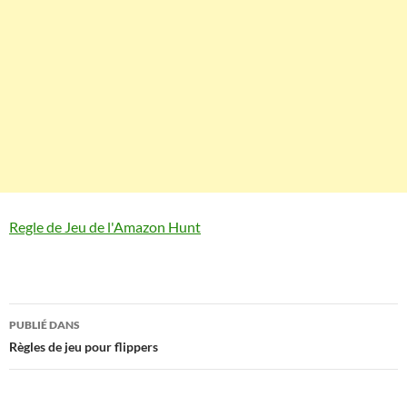
Regle de Jeu de l'Amazon Hunt
Navigation
PUBLIÉ DANS
des
Règles de jeu pour flippers
articles