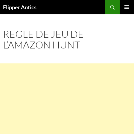
Aller
Recherche
Flipper Antics
au
MENU
contenu
PRINCI
REGLE DE JEU DE
L’AMAZON HUNT