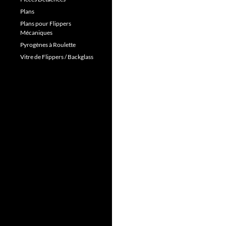
Plans
Plans pour Flippers
Mécaniques
Pyrogènes à Roulette
Vitre de Flippers / Backglass