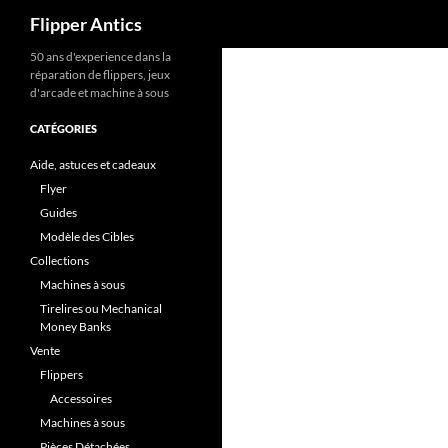
Recherche
Flipper Antics
Aller
50 ans d'experience dans la
réparation de flippers, jeux
au
d'arcade et machine à sous
contenu
CATÉGORIES
Aide, astuces et cadeaux
Flyer
Guides
Modèle des Cibles
Collections
Machines à sous
Tirelires ou Mechanical
Money Banks
Vente
Flippers
Accessoires
Machines à sous
Pièces Détachées