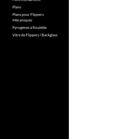
Plans
Plans pour Flippers
Mécaniques
Pyrogènes à Roulette
Vitre de Flippers / Backglass