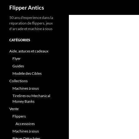
Recherche
Flipper Antics
Aller
50 ans d'experience dans la
réparation de flippers, jeux
au
d'arcade et machine à sous
contenu
CATÉGORIES
Aide, astuces et cadeaux
Flyer
Guides
Modèle des Cibles
Collections
Machines à sous
Tirelires ou Mechanical
Money Banks
Vente
Flippers
Accessoires
Machines à sous
Pièces Détachées